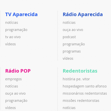
TV Aparecida
Rádio Aparecida
notícias
notícias
programação
ouça ao vivo
tv ao vivo
podcast
vídeos
programação
programas
vídeos
Rádio POP
Redentoristas
empregos
história pe. vitor
notícias
hospedagem santo afonso
ouça ao vivo
missionários redentoristas
programação
missões redentoristas
vídeos
notícias