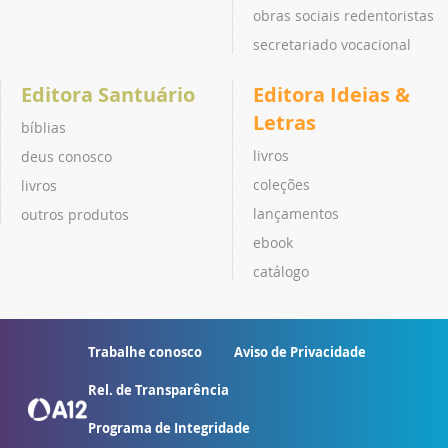
obras sociais redentoristas
secretariado vocacional
Editora Santuário
Editora Ideias &
Letras
bíblias
livros
deus conosco
coleções
livros
lançamentos
outros produtos
ebook
catálogo
Trabalhe conosco
Aviso de Privacidade
Rel. de Transparência
Programa de Integridade