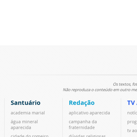
Os textos, fo
Não reproduza o conteúdo em outro meio
Santuário
Redação
TV
academia marial
aplicativo aparecida
notí
água mineral
campanha da
prog
aparecida
fraternidade
tv ao
cidade do romeiro
dúvidas religiosas