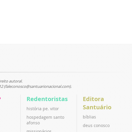
reito autoral.
12 (faleconosco@santuarionacional.com).
P
Redentoristas
Editora
Santuário
história pe. vitor
bíblias
hospedagem santo
afonso
deus conosco
missionários