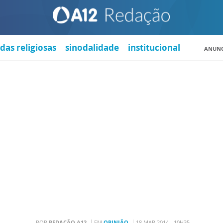
das religiosas
sinodalidade
institucional
ANUNC
POR
REDAÇÃO A12
EM
OPINIÃO
18 MAR 2014 - 10H35