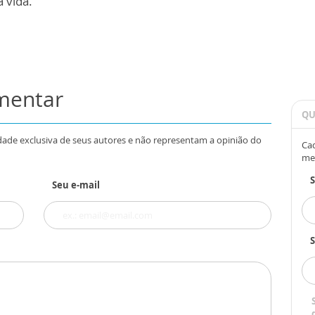
 vida.
omentar
QU
dade exclusiva de seus autores e não representam a opinião do
Cad
me
Seu e-mail
S