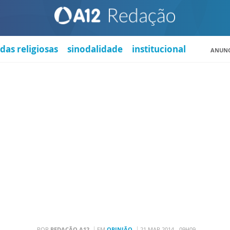
das religiosas
sinodalidade
institucional
ANUNC
POR
REDAÇÃO A12
EM
OPINIÃO
21 MAR 2014 - 09H09