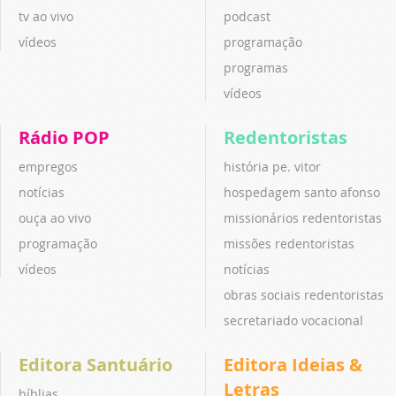
tv ao vivo
podcast
vídeos
programação
programas
vídeos
Rádio POP
Redentoristas
empregos
história pe. vitor
notícias
hospedagem santo afonso
ouça ao vivo
missionários redentoristas
programação
missões redentoristas
vídeos
notícias
obras sociais redentoristas
secretariado vocacional
Editora Santuário
Editora Ideias &
Letras
bíblias