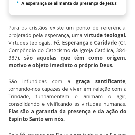
A esperança se alimenta da presença de Jesus
Para os cristãos existe um ponto de referência,
projetado pela esperança, uma
virtude teologal.
Virtudes teologais,
Fé, Esperança e Caridade
(Cf.
Compêndio do Catecismo da Igreja Católica, 384-
387),
são aquelas que têm como origem,
motivo e objeto imediato o próprio Deus.
São infundidas com a
graça santificante
,
tornando-nos capazes de viver em relação com a
Trindade, fundamentam e animam o agir,
consolidando e vivificando as virtudes humanas.
Elas são a garantia da presença e da ação do
Espírito Santo em nós.
Pela
fé
, cremos em Deus e em tudo o que Ele nos