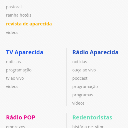
pastoral
rainha hotéis
revista de aparecida
vídeos
TV Aparecida
Rádio Aparecida
notícias
notícias
programação
ouça ao vivo
tv ao vivo
podcast
vídeos
programação
programas
vídeos
Rádio POP
Redentoristas
empregos
história pe. vitor