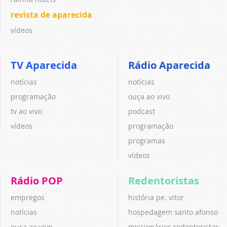
revista de aparecida
vídeos
TV Aparecida
Rádio Aparecida
notícias
notícias
programação
ouça ao vivo
tv ao vivo
podcast
vídeos
programação
programas
vídeos
Rádio POP
Redentoristas
empregos
história pe. vitor
notícias
hospedagem santo afonso
ouça ao vivo
missionários redentoristas