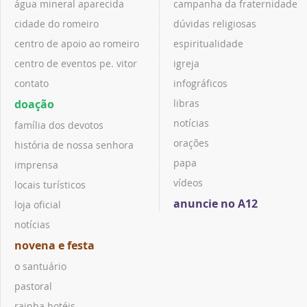
água mineral aparecida
campanha da fraternidade
cidade do romeiro
dúvidas religiosas
centro de apoio ao romeiro
espiritualidade
centro de eventos pe. vitor
igreja
contato
infográficos
doação
libras
notícias
família dos devotos
orações
história de nossa senhora
papa
imprensa
vídeos
locais turísticos
anuncie no A12
loja oficial
notícias
novena e festa
o santuário
pastoral
rainha hotéis