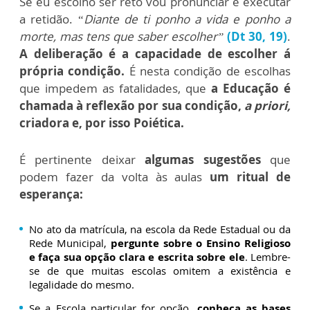
Se eu escolho ser reto vou pronunciar e executar
a retidão. “
Diante de ti ponho a vida e ponho a
morte, mas tens que saber escolher”
(Dt 30, 19)
.
A deliberação é a capacidade de escolher á
própria condição.
É nesta condição de escolhas
que impedem as fatalidades, que
a Educação é
chamada à reflexão por sua condição,
a priori,
criadora e, por isso Poiética.
É pertinente deixar
algumas sugestões
que
podem fazer da volta às aulas
um ritual de
esperança:
No ato da matrícula, na escola da Rede Estadual ou da
Rede Municipal,
pergunte sobre o Ensino Religioso
e faça sua opção clara e escrita sobre ele
. Lembre-
se de que muitas escolas omitem a existência e
legalidade do mesmo.
Se a Escola particular for opção,
conheça as bases