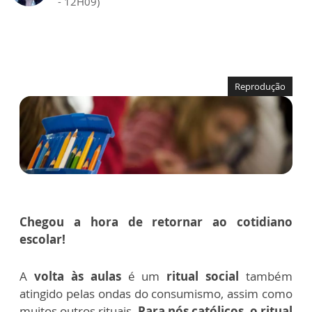
- 12H09)
Reprodução
Chegou a hora de retornar ao cotidiano
escolar!
A
volta às aulas
é um
ritual social
também
atingido pelas ondas do consumismo, assim como
muitos outros rituais.
Para nós católicos, o ritual