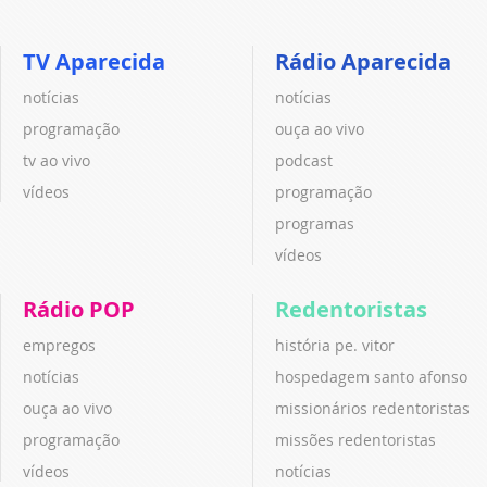
TV Aparecida
Rádio Aparecida
notícias
notícias
programação
ouça ao vivo
tv ao vivo
podcast
vídeos
programação
programas
vídeos
Rádio POP
Redentoristas
empregos
história pe. vitor
notícias
hospedagem santo afonso
ouça ao vivo
missionários redentoristas
programação
missões redentoristas
vídeos
notícias