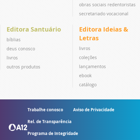
obras sociais redentoristas
secretariado vocacional
Editora Santuário
Editora Ideias &
Letras
bíblias
livros
deus conosco
coleções
livros
lançamentos
outros produtos
ebook
catálogo
Trabalhe conosco
Aviso de Privacidade
Rel. de Transparência
Programa de Integridade