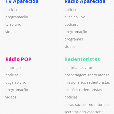
TV Aparecida
Rádio Aparecida
notícias
notícias
programação
ouça ao vivo
tv ao vivo
podcast
vídeos
programação
programas
vídeos
Rádio POP
Redentoristas
empregos
história pe. vitor
notícias
hospedagem santo afonso
ouça ao vivo
missionários redentoristas
programação
missões redentoristas
vídeos
notícias
obras sociais redentoristas
secretariado vocacional