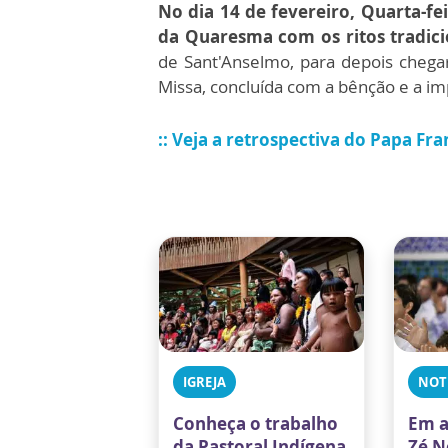
No dia 14 de fevereiro, Quarta-fe
da Quaresma com os ritos tradici
de Sant'Anselmo, para depois chegar
Missa, concluída com a bênção e a im
:: Veja a retrospectiva do Papa Fr
IGREJA
NOT
Conheça o trabalho
Em a
da Pastoral Indígena
Zé N