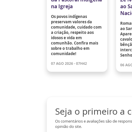
na Igreja
ao S
Naci
Os povos indígenas
preservam valores da
Romar
comunidade, cuidado com
ao Sa
a criação, respeito aos
Aparec
idosos e vida em
cavalo
comunhão. Confira mais
bênçã
sobre o trabalho em
inter
comunidade!
Senho
07 AGO 2026 - 07H42
06 AGO
Seja o primeiro a
Os comentários e avaliações são de respons
opinião do site.