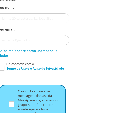
Seu nome:
eu email:
Saiba mais sobre como usamos seus
dados
Li e concordo com o
Termo de Uso
e o
Aviso de Privacidade
Concordo em receber
mensagens da Casa da
Mãe Aparecida, através do
grupo Santuário Nacional
e Rede Aparecida de