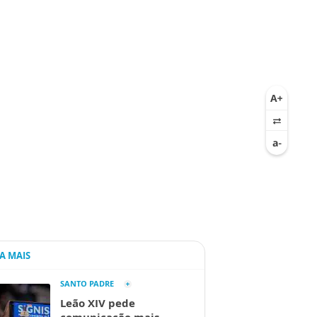
IA MAIS
SANTO PADRE
Leão XIV pede