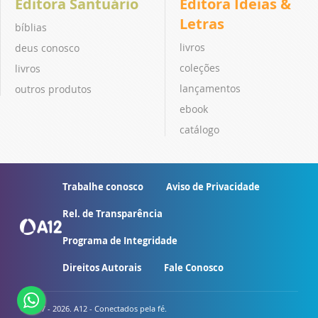
Editora Santuário
Editora Ideias &
Letras
bíblias
livros
deus conosco
coleções
livros
lançamentos
outros produtos
ebook
catálogo
Trabalhe conosco
Aviso de Privacidade
Rel. de Transparência
Programa de Integridade
Direitos Autorais
Fale Conosco
© 2007 - 2026. A12 - Conectados pela fé.