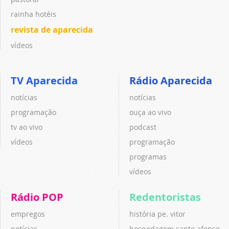
rainha hotéis
revista de aparecida
vídeos
TV Aparecida
Rádio Aparecida
notícias
notícias
programação
ouça ao vivo
tv ao vivo
podcast
vídeos
programação
programas
vídeos
Rádio POP
Redentoristas
empregos
história pe. vitor
notícias
hospedagem santo afonso