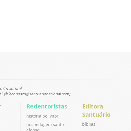
reito autoral.
12 (faleconosco@santuarionacional.com).
P
Redentoristas
Editora
Santuário
história pe. vitor
bíblias
hospedagem santo
afonso