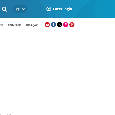
Fazer login
PT
IE
CONTATO
DOAÇÃO
 - 11H26