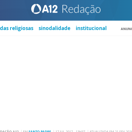
das religiosas
sinodalidade
institucional
ANUNC
EDAÇÃO A12
EM
SANTO PADRE
17 JUL 2017 - 13H37
ATUALIZADA EM 21 FEV 2020