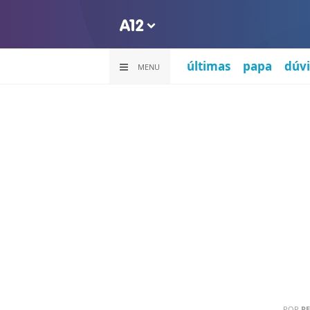
últimas
papa
dúvi
MENU
POR
R