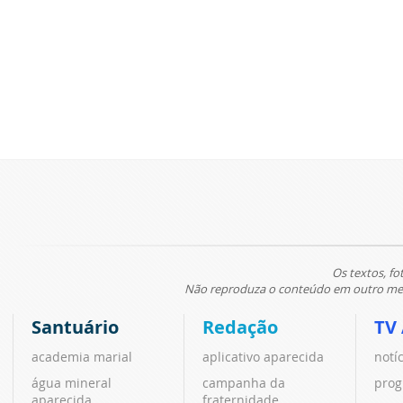
Os textos, fo
Não reproduza o conteúdo em outro meio
Santuário
Redação
TV
academia marial
aplicativo aparecida
notí
água mineral
campanha da
prog
aparecida
fraternidade