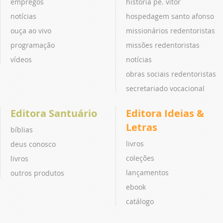
empregos
história pe. vitor
notícias
hospedagem santo afonso
ouça ao vivo
missionários redentoristas
programação
missões redentoristas
vídeos
notícias
obras sociais redentoristas
secretariado vocacional
Editora Santuário
Editora Ideias &
Letras
bíblias
livros
deus conosco
coleções
livros
lançamentos
outros produtos
ebook
catálogo