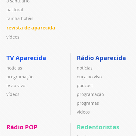
o santuário
pastoral
rainha hotéis
revista de aparecida
vídeos
TV Aparecida
Rádio Aparecida
notícias
notícias
programação
ouça ao vivo
tv ao vivo
podcast
vídeos
programação
programas
vídeos
Rádio POP
Redentoristas