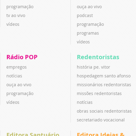
programação
ouça ao vivo
tv ao vivo
podcast
vídeos
programação
programas
vídeos
Rádio POP
Redentoristas
empregos
história pe. vitor
notícias
hospedagem santo afonso
ouça ao vivo
missionários redentoristas
programação
missões redentoristas
vídeos
notícias
obras sociais redentoristas
secretariado vocacional
Editora Santuário
Editora Ideias &