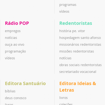
programas
vídeos
Rádio POP
Redentoristas
empregos
história pe. vitor
notícias
hospedagem santo afonso
ouça ao vivo
missionários redentoristas
programação
missões redentoristas
vídeos
notícias
obras sociais redentoristas
secretariado vocacional
Editora Santuário
Editora Ideias &
Letras
bíblias
livros
deus conosco
coleções
livros