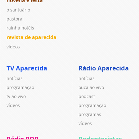
novena e festa
o santuário
pastoral
rainha hotéis
revista de aparecida
vídeos
TV Aparecida
Rádio Aparecida
notícias
notícias
programação
ouça ao vivo
tv ao vivo
podcast
vídeos
programação
programas
vídeos
Rádio POP
Redentoristas