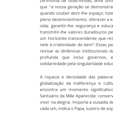
cerimônia de boas-vindas, ante uma
que “a nossa geração se demonstra
quando souber abrir-lhe espaço; tute
pleno desenvolvimento; oferecer a el
vida; garantir-lhe segurança e educ
transmitir-lhe valores duradouros pe
um horizonte transcendente que resp
nele a criatividade do bem”.Essas p
revisar as dinâmicas institucionais
profunda que inclui governos, e
solidariedade pela singularidade edu
A riqueza e densidade das palavra
globalização da indiferença e cult
encontra um momento significativo
Santuário da Mãe Aparecida: conserv
viver na alegria. Importa a ousadia d
cada um, indica o Papa, luzeiro de e