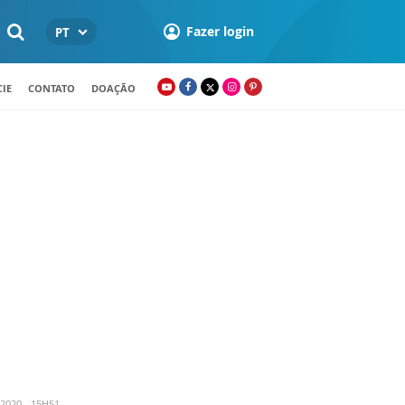
Fazer login
PT
IE
CONTATO
DOAÇÃO
2020 - 15H51