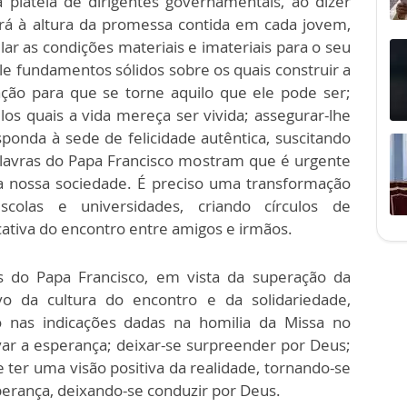
 plateia de dirigentes governamentais, ao dizer
rá à altura da promessa contida em cada jovem,
lar as condições materiais e imateriais para o seu
e fundamentos sólidos sobre os quais construir a
ação para que se torne aquilo que ele pode ser;
los quais a vida mereça ser vivida; assegurar-lhe
onda à sede de felicidade autêntica, suscitando
alavras do Papa Francisco mostram que é urgente
 da nossa sociedade. É preciso uma transformação
scolas e universidades, criando círculos de
cativa do encontro entre amigos e irmãos.
s do Papa Francisco, em vista da superação da
ivo da cultura do encontro e da solidariedade,
 nas indicações dadas na homilia da Missa no
ar a esperança; deixar-se surpreender por Deus;
e ter uma visão positiva da realidade, tornando-se
sperança, deixando-se conduzir por Deus.