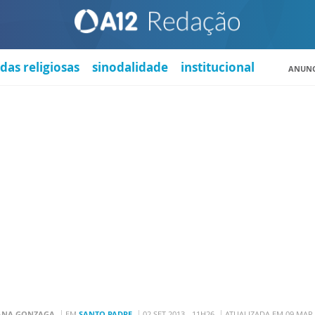
das religiosas
sinodalidade
institucional
ANUNC
ANA GONZAGA
EM
SANTO PADRE
02 SET 2013 - 11H26
ATUALIZADA EM 09 MAR 