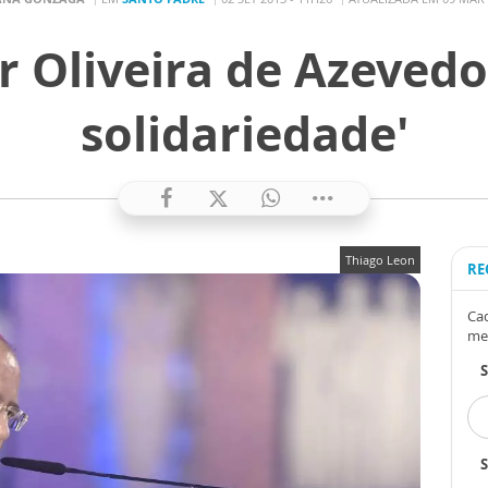
Oliveira de Azevedo:
solidariedade'
Thiago Leon
RE
Cad
me
S