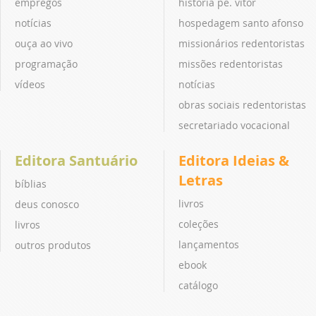
empregos
história pe. vitor
notícias
hospedagem santo afonso
ouça ao vivo
missionários redentoristas
programação
missões redentoristas
vídeos
notícias
obras sociais redentoristas
secretariado vocacional
Editora Santuário
Editora Ideias &
Letras
bíblias
livros
deus conosco
coleções
livros
lançamentos
outros produtos
ebook
catálogo