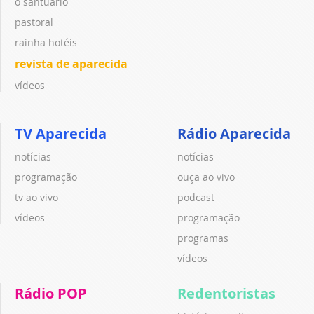
o santuário
pastoral
rainha hotéis
revista de aparecida
vídeos
TV Aparecida
Rádio Aparecida
notícias
notícias
programação
ouça ao vivo
tv ao vivo
podcast
vídeos
programação
programas
vídeos
Rádio POP
Redentoristas