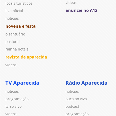
vídeos
locais turísticos
anuncie no A12
loja oficial
notícias
novena e festa
o santuário
pastoral
rainha hotéis
revista de aparecida
vídeos
TV Aparecida
Rádio Aparecida
notícias
notícias
programação
ouça ao vivo
tv ao vivo
podcast
vídeos
programação