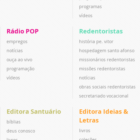
programas
vídeos
Rádio POP
Redentoristas
empregos
história pe. vitor
notícias
hospedagem santo afonso
ouça ao vivo
missionários redentoristas
programação
missões redentoristas
vídeos
notícias
obras sociais redentoristas
secretariado vocacional
Editora Santuário
Editora Ideias &
Letras
bíblias
livros
deus conosco
coleções
livros