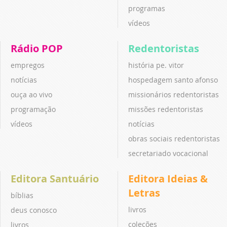
programas
vídeos
Rádio POP
Redentoristas
empregos
história pe. vitor
notícias
hospedagem santo afonso
ouça ao vivo
missionários redentoristas
programação
missões redentoristas
vídeos
notícias
obras sociais redentoristas
secretariado vocacional
Editora Santuário
Editora Ideias &
Letras
bíblias
livros
deus conosco
coleções
livros