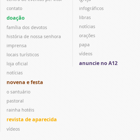
contato
infográficos
doação
libras
notícias
família dos devotos
orações
história de nossa senhora
papa
imprensa
vídeos
locais turísticos
anuncie no A12
loja oficial
notícias
novena e festa
o santuário
pastoral
rainha hotéis
revista de aparecida
vídeos