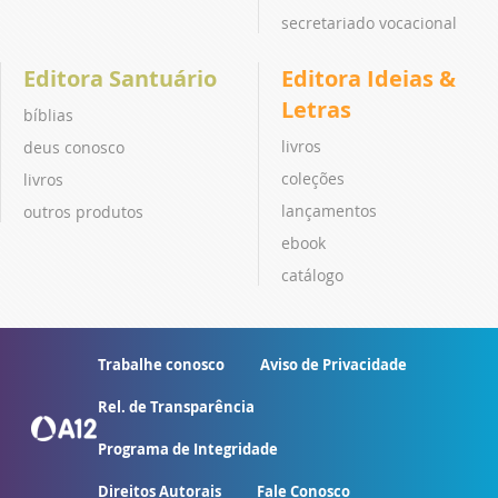
secretariado vocacional
Editora Santuário
Editora Ideias &
Letras
bíblias
livros
deus conosco
coleções
livros
lançamentos
outros produtos
ebook
catálogo
Trabalhe conosco
Aviso de Privacidade
Rel. de Transparência
Programa de Integridade
Direitos Autorais
Fale Conosco