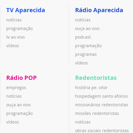
TV Aparecida
Rádio Aparecida
notícias
notícias
programação
ouça ao vivo
tv ao vivo
podcast
vídeos
programação
programas
vídeos
Rádio POP
Redentoristas
empregos
história pe. vitor
notícias
hospedagem santo afonso
ouça ao vivo
missionários redentoristas
programação
missões redentoristas
vídeos
notícias
obras sociais redentoristas