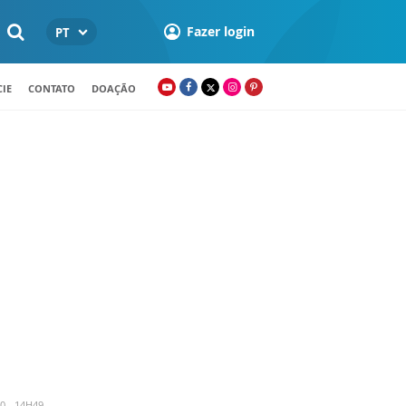
Fazer login
PT
IE
CONTATO
DOAÇÃO
0 - 14H49