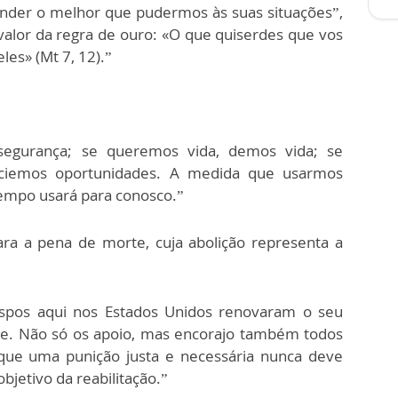
nder o melhor que pudermos às suas situações”,
 valor da regra de ouro: «O que quiserdes que vos
es» (Mt 7, 12).”
egurança; se queremos vida, demos vida; se
nciemos oportunidades. A medida que usarmos
tempo usará para conosco.”
ara a pena de morte, cuja abolição representa a
spos aqui nos Estados Unidos renovaram o seu
te. Não só os apoio, mas encorajo também todos
que uma punição justa e necessária nunca deve
bjetivo da reabilitação.”