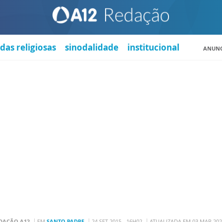
das religiosas
sinodalidade
institucional
ANUNC
DAÇÃO A12
EM
SANTO PADRE
24 SET 2015 - 16H02
ATUALIZADA EM 03 MAR 202