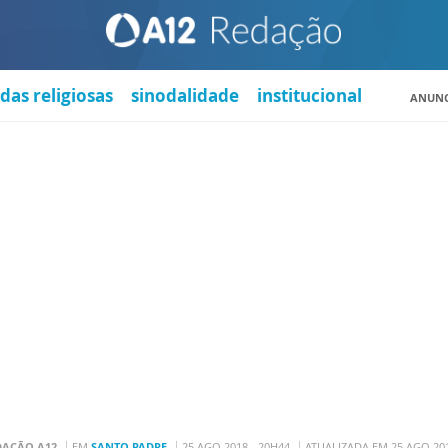
das religiosas
sinodalidade
institucional
ANUNC
DAÇÃO A12
EM
SANTO PADRE
25 AGO 2018 - 20H44
ATUALIZADA EM 25 AGO 201