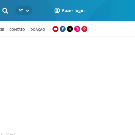
Fazer login
PT
IE
CONTATO
DOAÇÃO
8 - 20H47