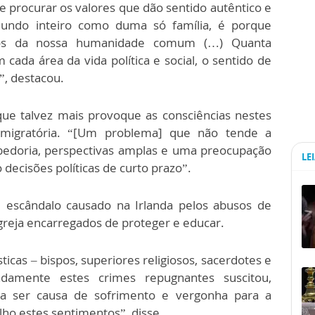
 e procurar os valores que dão sentido autêntico e
mundo inteiro como duma só família, é porque
ços da nossa humanidade comum (…) Quanta
ada área da vida política e social, o sentido de
”, destacou.
que talvez mais provoque as consciências nestes
 migratória. “[Um problema] que não tende a
abedoria, perspectivas amplas e uma preocupação
LE
decisões políticas de curto prazo”.
e escândalo causado na Irlanda pelos abusos de
reja encarregados de proteger e educar.
ticas – bispos, superiores religiosos, sacerdotes e
damente estes crimes repugnantes suscitou,
 a ser causa de sofrimento e vergonha para a
lho estes sentimentos”, disse.