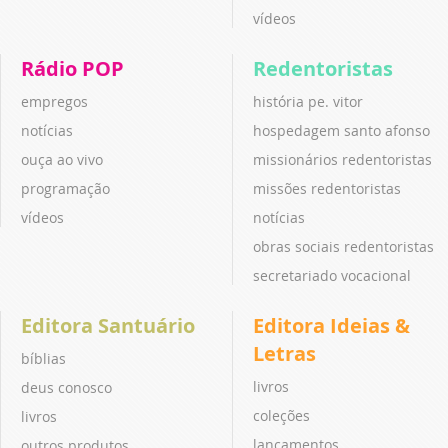
vídeos
Rádio POP
Redentoristas
empregos
história pe. vitor
notícias
hospedagem santo afonso
ouça ao vivo
missionários redentoristas
programação
missões redentoristas
vídeos
notícias
obras sociais redentoristas
secretariado vocacional
Editora Santuário
Editora Ideias &
Letras
bíblias
livros
deus conosco
coleções
livros
lançamentos
outros produtos