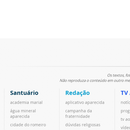
Os textos, fo
Não reproduza o conteúdo em outro meio
Santuário
Redação
TV
academia marial
aplicativo aparecida
notí
água mineral
campanha da
prog
aparecida
fraternidade
tv ao
cidade do romeiro
dúvidas religiosas
víde