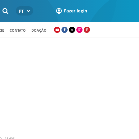
Fazer login
PT
IE
CONTATO
DOAÇÃO
 - 15H06