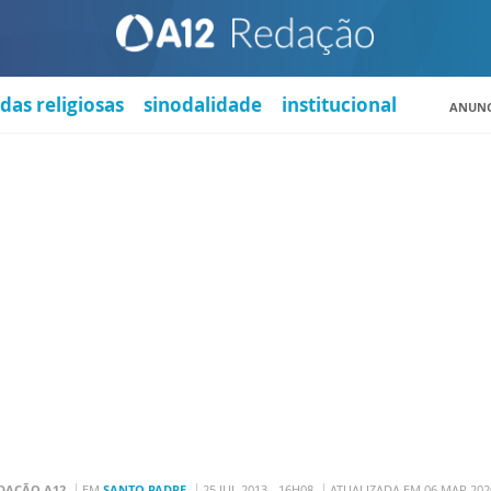
das religiosas
sinodalidade
institucional
ANUNC
DAÇÃO A12
EM
SANTO PADRE
25 JUL 2013 - 16H08
ATUALIZADA EM 06 MAR 2020