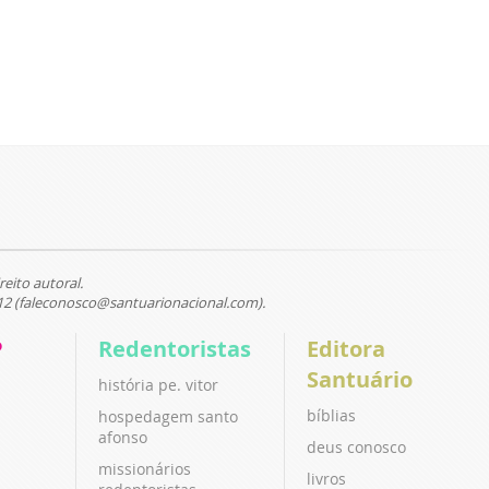
reito autoral.
12 (faleconosco@santuarionacional.com).
P
Redentoristas
Editora
Santuário
história pe. vitor
bíblias
hospedagem santo
afonso
deus conosco
missionários
livros