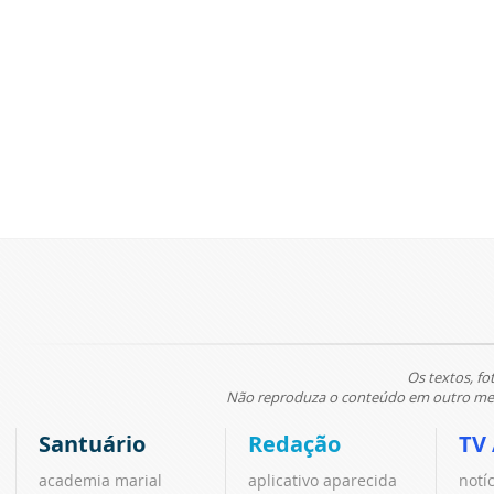
Os textos, fo
Não reproduza o conteúdo em outro meio
Santuário
Redação
TV
academia marial
aplicativo aparecida
notí