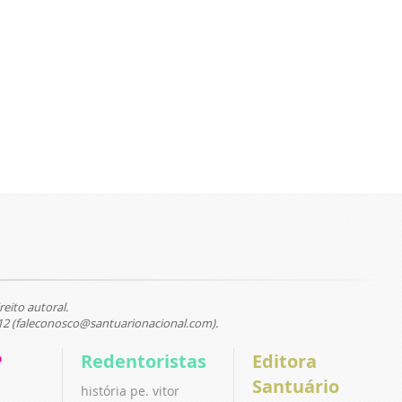
reito autoral.
12 (faleconosco@santuarionacional.com).
P
Redentoristas
Editora
Santuário
história pe. vitor