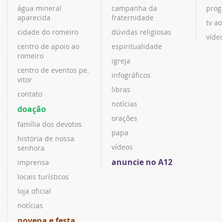
água mineral
campanha da
prog
aparecida
fraternidade
tv ao
cidade do romeiro
dúvidas religiosas
víde
centro de apoio ao
espiritualidade
romeiro
igreja
centro de eventos pe.
infográficos
vitor
libras
contato
notícias
doação
orações
família dos devotos
papa
história de nossa
vídeos
senhora
anuncie no A12
imprensa
locais turísticos
loja oficial
notícias
novena e festa