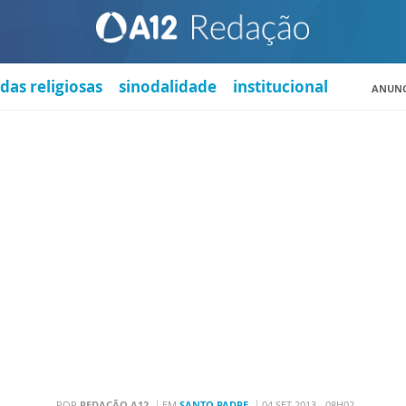
das religiosas
sinodalidade
institucional
ANUNC
POR
REDAÇÃO A12
EM
SANTO PADRE
04 SET 2013 - 08H02