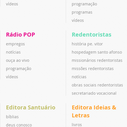
vídeos
programação
programas
vídeos
Rádio POP
Redentoristas
empregos
história pe. vitor
notícias
hospedagem santo afonso
ouça ao vivo
missionários redentoristas
programação
missões redentoristas
vídeos
notícias
obras sociais redentoristas
secretariado vocacional
Editora Santuário
Editora Ideias &
Letras
bíblias
livros
deus conosco