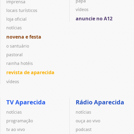
papa
imprensa
vídeos
locais turísticos
anuncie no A12
loja oficial
notícias
novena e festa
o santuário
pastoral
rainha hotéis
revista de aparecida
vídeos
TV Aparecida
Rádio Aparecida
notícias
notícias
programação
ouça ao vivo
tv ao vivo
podcast