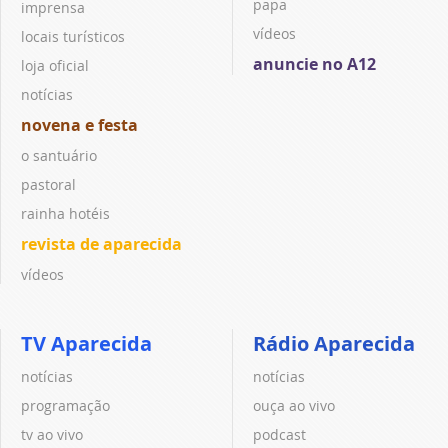
papa
imprensa
vídeos
locais turísticos
anuncie no A12
loja oficial
notícias
novena e festa
o santuário
pastoral
rainha hotéis
revista de aparecida
vídeos
TV Aparecida
Rádio Aparecida
notícias
notícias
programação
ouça ao vivo
tv ao vivo
podcast