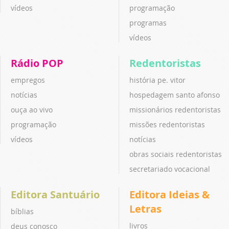
vídeos
programação
programas
vídeos
Rádio POP
Redentoristas
empregos
história pe. vitor
notícias
hospedagem santo afonso
ouça ao vivo
missionários redentoristas
programação
missões redentoristas
vídeos
notícias
obras sociais redentoristas
secretariado vocacional
Editora Santuário
Editora Ideias &
Letras
bíblias
livros
deus conosco