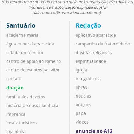
Não reproduza o conteúdo em outro meio de comunicação, eletrônico ou
impresso, sem autorização expressa do A12
(faleconosco@santuarionacional.com).
Santuário
Redação
academia marial
aplicativo aparecida
água mineral aparecida
campanha da fraternidade
cidade do romeiro
dúvidas religiosas
centro de apoio ao romeiro
espiritualidade
centro de eventos pe. vitor
igreja
contato
infográficos
doação
libras
notícias
família dos devotos
orações
história de nossa senhora
papa
imprensa
vídeos
locais turísticos
anuncie no A12
loja oficial