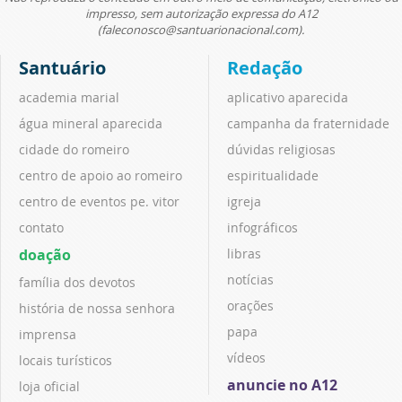
impresso, sem autorização expressa do A12
(faleconosco@santuarionacional.com).
Santuário
Redação
academia marial
aplicativo aparecida
água mineral aparecida
campanha da fraternidade
cidade do romeiro
dúvidas religiosas
centro de apoio ao romeiro
espiritualidade
centro de eventos pe. vitor
igreja
contato
infográficos
doação
libras
notícias
família dos devotos
orações
história de nossa senhora
papa
imprensa
vídeos
locais turísticos
anuncie no A12
loja oficial