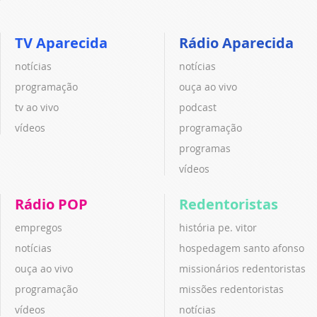
TV Aparecida
Rádio Aparecida
notícias
notícias
programação
ouça ao vivo
tv ao vivo
podcast
vídeos
programação
programas
vídeos
Rádio POP
Redentoristas
empregos
história pe. vitor
notícias
hospedagem santo afonso
ouça ao vivo
missionários redentoristas
programação
missões redentoristas
vídeos
notícias