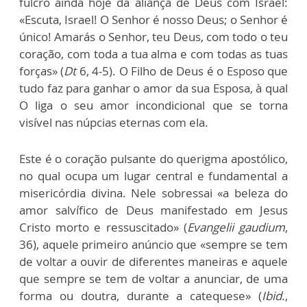
fulcro ainda hoje da aliança de Deus com Israel:
«Escuta, Israel! O Senhor é nosso Deus; o Senhor é
único! Amarás o Senhor, teu Deus, com todo o teu
coração, com toda a tua alma e com todas as tuas
forças» (
Dt
6, 4-5). O Filho de Deus é o Esposo que
tudo faz para ganhar o amor da sua Esposa, à qual
O liga o seu amor incondicional que se torna
visível nas núpcias eternas com ela.
Este é o coração pulsante do querigma apostólico,
no qual ocupa um lugar central e fundamental a
misericórdia divina. Nele sobressai «a beleza do
amor salvífico de Deus manifestado em Jesus
Cristo morto e ressuscitado» (
Evangelii gaudium
,
36), aquele primeiro anúncio que «sempre se tem
de voltar a ouvir de diferentes maneiras e aquele
que sempre se tem de voltar a anunciar, de uma
forma ou doutra, durante a catequese» (
Ibid.
,