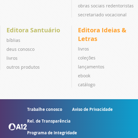
obras sociais redentoristas
secretariado vocacional
Editora Santuário
Editora Ideias &
Letras
bíblias
livros
deus conosco
coleções
livros
lançamentos
outros produtos
ebook
catálogo
Trabalhe conosco
Aviso de Privacidade
Rel. de Transparência
Programa de Integridade