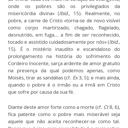
onde os pobres são os privilegiados da
misericórdia divina» (
Ibid.
, 15). Realmente, no
pobre, a carne de Cristo «torna-se de novo visível
como corpo martirizado, chagado, flagelado,
desnutrido, em fuga... a fim de ser reconhecido,
tocado e assistido cuidadosamente por nós» (
Ibid.
,
15). É o mistério inaudito e escandaloso do
prolongamento na história do sofrimento do
Cordeiro Inocente, sarça ardente de amor gratuito
na presença da qual podemos apenas, como
Moisés, tirar as sandálias (cf.
Ex
3, 5); e mais ainda,
quando o pobre é o irmão ou a irmã em Cristo
que sofre por causa da sua fé.
Diante deste amor forte como a morte (cf.
Ct
8, 6),
fica patente como o pobre mais miserável seja
aquele que não aceita reconhecer-se como tal.