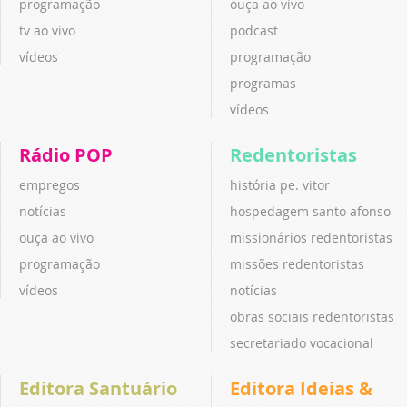
programação
ouça ao vivo
tv ao vivo
podcast
vídeos
programação
programas
vídeos
Rádio POP
Redentoristas
empregos
história pe. vitor
notícias
hospedagem santo afonso
ouça ao vivo
missionários redentoristas
programação
missões redentoristas
vídeos
notícias
obras sociais redentoristas
secretariado vocacional
Editora Santuário
Editora Ideias &