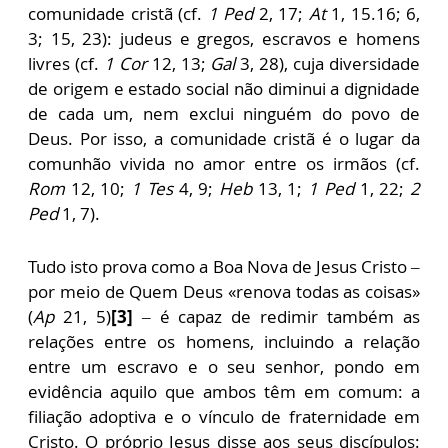
comunidade cristã (cf.
1 Ped
2, 17;
At
1, 15.16; 6,
3; 15, 23): judeus e gregos, escravos e homens
livres (cf.
1 Cor
12, 13;
Gal
3, 28), cuja diversidade
de origem e estado social não diminui a dignidade
de cada um, nem exclui ninguém do povo de
Deus. Por isso, a comunidade cristã é o lugar da
comunhão vivida no amor entre os irmãos (cf.
Rom
12, 10;
1 Tes
4, 9;
Heb
13, 1;
1 Ped
1, 22;
2
Ped
1, 7).
Tudo isto prova como a Boa Nova de Jesus Cristo –
por meio de Quem Deus «renova todas as coisas»
(
Ap
21, 5)
[3]
– é capaz de redimir também as
relações entre os homens, incluindo a relação
entre um escravo e o seu senhor, pondo em
evidência aquilo que ambos têm em comum: a
filiação adoptiva e o vínculo de fraternidade em
Cristo. O próprio Jesus disse aos seus discípulos: