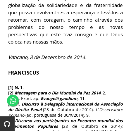
globalização da solidariedade e da fraternidade
que possa devolver-lhes a esperança e levá-los a
retomar, com coragem, o caminho através dos
problemas do nosso tempo e as novas
perspectivas que este traz consigo e que Deus
coloca nas nossas mãos.
Vaticano, 8 de Dezembro de 2014.
FRANCISCUS
[1]
N. 1
.
[2]
Mensagem para o Dia Mundial da Paz 2014
, 2.
[3]
Cf. Exort. ap.
Evangelii gaudium
, 11
.
[4]
Cf.
Discurso à Delegação internacional da Associação
de Direito Penal
(23 de Outubro de 2014):
L’Osservatore
Romano
(ed. portuguesa de 30/X/2014), 9.
[5]
Discurso aos participantes no Encontro mundial dos
Movimentos Populares
(28 de Outubro de 2014):