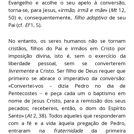
Evangelho e acolhe o seu apelo à conversão,
torna-se, para Jesus, «
irmão, irmã e mãe
» (
Mt
12,
50) e, consequentemente,
filho adoptivo
de seu
Pai (cf.
Ef
1, 5).
No entanto, os seres humanos não se tornam
cristãos, filhos do Pai e irmãos em Cristo por
imposição divina, isto é, sem o exercício da
liberdade pessoal, sem se converterem
livremente
a Cristo. Ser filho de Deus requer que
primeiro se abrace o imperativo da conversão:
«Convertei-vos – dizia Pedro no dia de
Pentecostes – e peça cada um o baptismo em
nome de Jesus Cristo, para a remissão dos seus
pecados; recebereis, então, o dom do Espírito
Santo» (
At
2, 38). Todos aqueles que responderam
com a fé e a vida àquela pregação de Pedro,
entraram na
fraternidade
da primeira