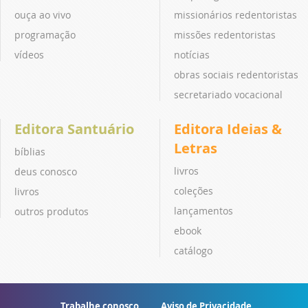
ouça ao vivo
missionários redentoristas
programação
missões redentoristas
vídeos
notícias
obras sociais redentoristas
secretariado vocacional
Editora Santuário
Editora Ideias &
Letras
bíblias
livros
deus conosco
coleções
livros
lançamentos
outros produtos
ebook
catálogo
Trabalhe conosco
Aviso de Privacidade