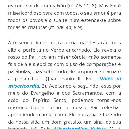
estremece de compaixão (cf.
Os
11, 8). Mas Ele é
misericordioso para com todos, o seu amor é para
todos os povos e a sua ternura estende-se sobre
todas as criaturas (cf.
Sal
144, 8-9).
A misericórdia encontra a sua manifestação mais
alta e perfeita no Verbo encarnado. Ele revela o
rosto do Pai, rico em misericórdia: «não somente
fala dela e a explica com o uso de comparações e
parábolas, mas sobretudo Ele próprio a encarna e
a personifica» (João Paulo II, Enc.
Dives in
misericordia
, 2). Aceitando e seguindo Jesus por
meio do Evangelho e dos Sacramentos, com a
ação do Espírito Santo, podemos tornar-nos
misericordiosos como o nosso Pai celestial,
aprendendo a amar como Ele nos ama e fazendo
da nossa vida um dom gratuito, um sinal da sua
bondade (cf. Bula
Misericordiae Vultus
, 3). A