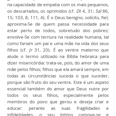
na capacidade de empatia com os mais pequenos,
os descartados, os oprimidos (cf.
Dt
4, 31;
Sal
86,
15; 103, 8; 111, 4). É o Deus benigno, solícito, fiel;
aproxima-Se de quem passa necessidade para
estar perto de todos, sobretudo dos pobres;
envolve-Se com ternura na realidade humana, tal
como fariam um pai e uma mãe na vida dos seus
filhos (cf.
Jr
31, 20). É ao ventre materno que
alude o termo utilizado na Bíblia hebraica para
dizer misericórdia: trata-se, pois, do amor de uma
mãe pelos filhos; filhos que ela amará sempre, em
todas as circunstâncias suceda o que suceder,
porque são fruto do seu ventre. Este é um aspeto
essencial também do amor que Deus nutre por
todos os seus filhos, especialmente pelos
membros do povo que gerou e deseja criar e
educar: perante as suas fragilidades e
infidelidades, o seu íntimo comove-se e