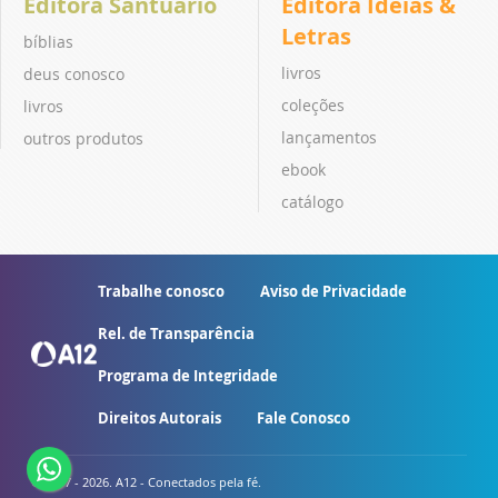
Editora Santuário
Editora Ideias &
Letras
bíblias
livros
deus conosco
coleções
livros
lançamentos
outros produtos
ebook
catálogo
Trabalhe conosco
Aviso de Privacidade
Rel. de Transparência
Programa de Integridade
Direitos Autorais
Fale Conosco
© 2007 - 2026. A12 - Conectados pela fé.