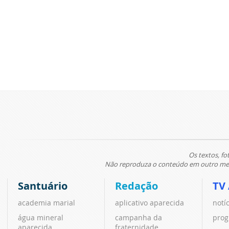
Os textos, fo
Não reproduza o conteúdo em outro meio
Santuário
Redação
TV
academia marial
aplicativo aparecida
notí
água mineral
campanha da
prog
aparecida
fraternidade