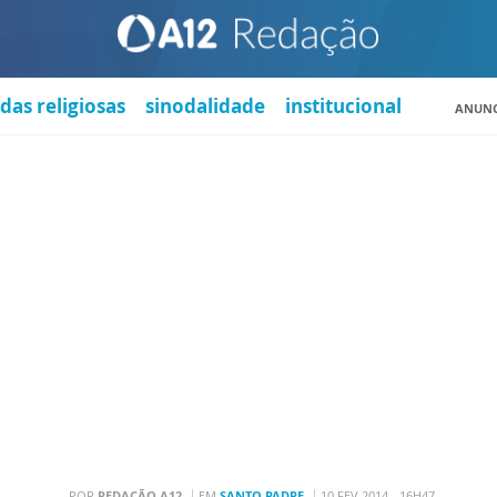
das religiosas
sinodalidade
institucional
ANUNC
POR
REDAÇÃO A12
EM
SANTO PADRE
10 FEV 2014 - 16H47