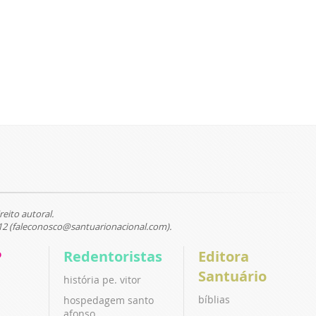
reito autoral.
12 (faleconosco@santuarionacional.com).
P
Redentoristas
Editora
Santuário
história pe. vitor
bíblias
hospedagem santo
afonso