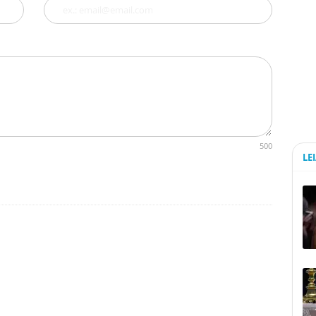
500
LE