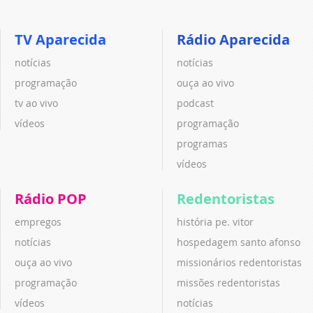
TV Aparecida
Rádio Aparecida
notícias
notícias
programação
ouça ao vivo
tv ao vivo
podcast
vídeos
programação
programas
vídeos
Rádio POP
Redentoristas
empregos
história pe. vitor
notícias
hospedagem santo afonso
ouça ao vivo
missionários redentoristas
programação
missões redentoristas
vídeos
notícias