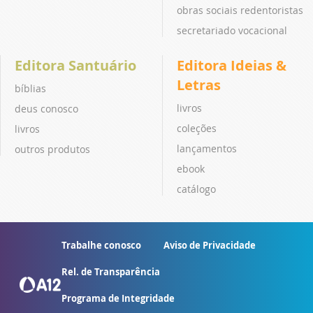
obras sociais redentoristas
secretariado vocacional
Editora Santuário
Editora Ideias &
Letras
bíblias
livros
deus conosco
coleções
livros
lançamentos
outros produtos
ebook
catálogo
Trabalhe conosco
Aviso de Privacidade
Rel. de Transparência
Programa de Integridade