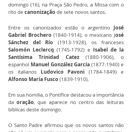
domingo (16), na Praça São Pedro, a Missa com o
rito de
canonização
de sete novos santos.
Entre os canonizados estão o argentino
José
Gabriel Brochero
(1840-1914), o mexicano J
osé
Sánchez del Río
(1913-1928), os franceses
Salomón Leclercq
(1745-1792) e
Isabel de la
Santísima Trinidad Catez
(1880-1906), o
espanhol
Manuel González García
(1877-1940) e
os italianos
Ludovico Pavoni
(1784-1849) e
Alfonso María Fusco
(1839-1910).
Em sua homilia, o Pontífice destacou a importância
da
oração
, que aparece no centro das leituras
bíblicas deste domingo.
O Santo Padre afirmou que os novos santos não