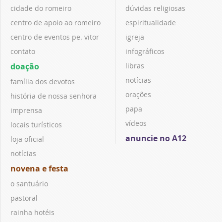
cidade do romeiro
dúvidas religiosas
centro de apoio ao romeiro
espiritualidade
centro de eventos pe. vitor
igreja
contato
infográficos
doação
libras
notícias
família dos devotos
orações
história de nossa senhora
papa
imprensa
vídeos
locais turísticos
anuncie no A12
loja oficial
notícias
novena e festa
o santuário
pastoral
rainha hotéis