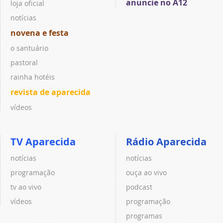
anuncie no A12
loja oficial
notícias
novena e festa
o santuário
pastoral
rainha hotéis
revista de aparecida
vídeos
TV Aparecida
Rádio Aparecida
notícias
notícias
programação
ouça ao vivo
tv ao vivo
podcast
vídeos
programação
programas