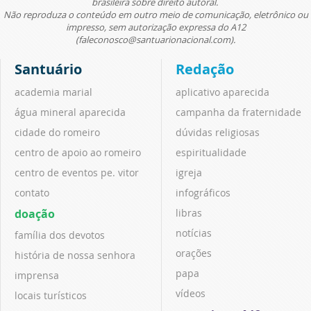
brasileira sobre direito autoral.
Não reproduza o conteúdo em outro meio de comunicação, eletrônico ou
impresso, sem autorização expressa do A12
(faleconosco@santuarionacional.com).
Santuário
Redação
academia marial
aplicativo aparecida
água mineral aparecida
campanha da fraternidade
cidade do romeiro
dúvidas religiosas
centro de apoio ao romeiro
espiritualidade
centro de eventos pe. vitor
igreja
contato
infográficos
doação
libras
notícias
família dos devotos
orações
história de nossa senhora
papa
imprensa
vídeos
locais turísticos