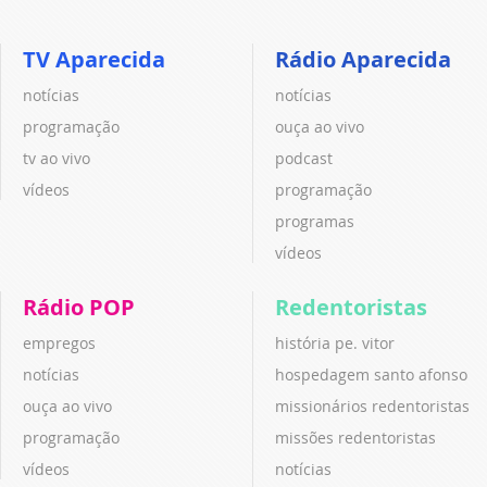
TV Aparecida
Rádio Aparecida
notícias
notícias
programação
ouça ao vivo
tv ao vivo
podcast
vídeos
programação
programas
vídeos
Rádio POP
Redentoristas
empregos
história pe. vitor
notícias
hospedagem santo afonso
ouça ao vivo
missionários redentoristas
programação
missões redentoristas
vídeos
notícias