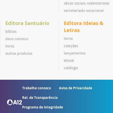
obras sociais redentoristas
secretariado vocacional
Editora Santuário
Editora Ideias &
Letras
bíblias
livros
deus conosco
coleções
livros
lançamentos
outros produtos
ebook
catálogo
Trabalhe conosco
Aviso de Privacidade
Rel. de Transparência
Programa de Integridade