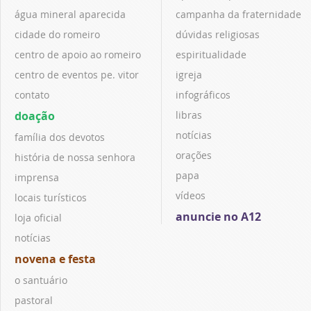
água mineral aparecida
campanha da fraternidade
cidade do romeiro
dúvidas religiosas
centro de apoio ao romeiro
espiritualidade
centro de eventos pe. vitor
igreja
contato
infográficos
doação
libras
notícias
família dos devotos
orações
história de nossa senhora
papa
imprensa
vídeos
locais turísticos
anuncie no A12
loja oficial
notícias
novena e festa
o santuário
pastoral