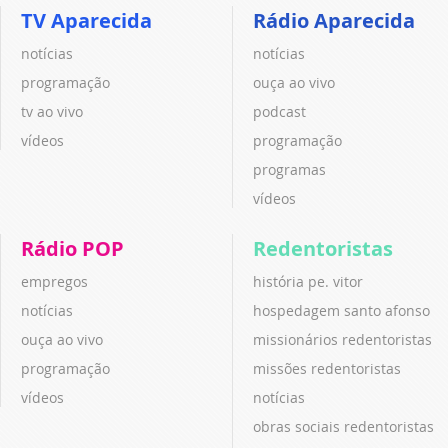
TV Aparecida
Rádio Aparecida
notícias
notícias
programação
ouça ao vivo
tv ao vivo
podcast
vídeos
programação
programas
vídeos
Rádio POP
Redentoristas
empregos
história pe. vitor
notícias
hospedagem santo afonso
ouça ao vivo
missionários redentoristas
programação
missões redentoristas
vídeos
notícias
obras sociais redentoristas