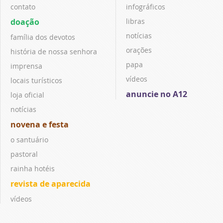
contato
infográficos
doação
libras
notícias
família dos devotos
orações
história de nossa senhora
papa
imprensa
vídeos
locais turísticos
anuncie no A12
loja oficial
notícias
novena e festa
o santuário
pastoral
rainha hotéis
revista de aparecida
vídeos