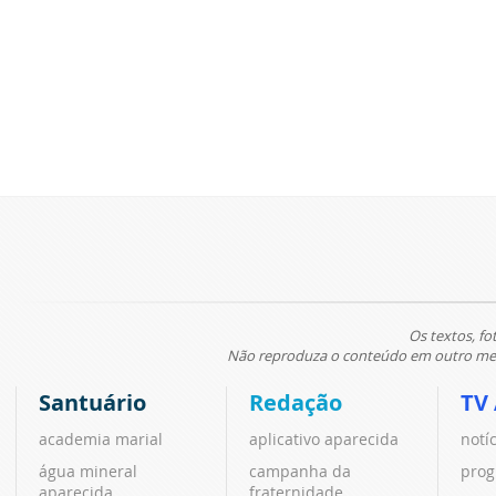
Os textos, fo
Não reproduza o conteúdo em outro meio
Santuário
Redação
TV
academia marial
aplicativo aparecida
notí
água mineral
campanha da
prog
aparecida
fraternidade