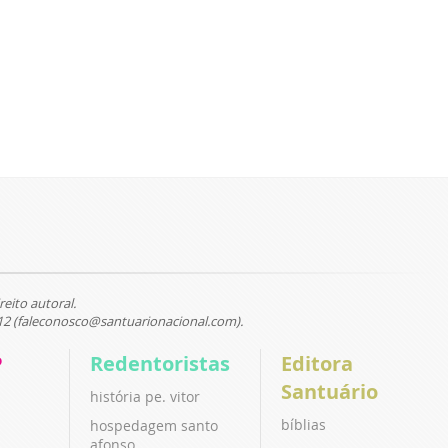
reito autoral.
12 (faleconosco@santuarionacional.com).
P
Redentoristas
Editora
Santuário
história pe. vitor
bíblias
hospedagem santo
afonso