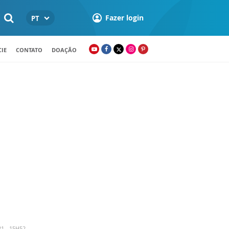
Fazer login
PT
IE
CONTATO
DOAÇÃO
1 - 15H52