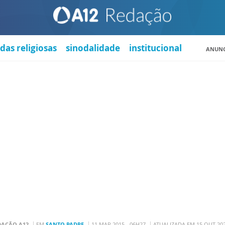
das religiosas
sinodalidade
institucional
ANUNC
DAÇÃO A12
EM
SANTO PADRE
11 MAR 2015 - 06H27
ATUALIZADA EM 15 OUT 202