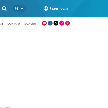
Fazer login
PT
IE
CONTATO
DOAÇÃO
 - 15H40