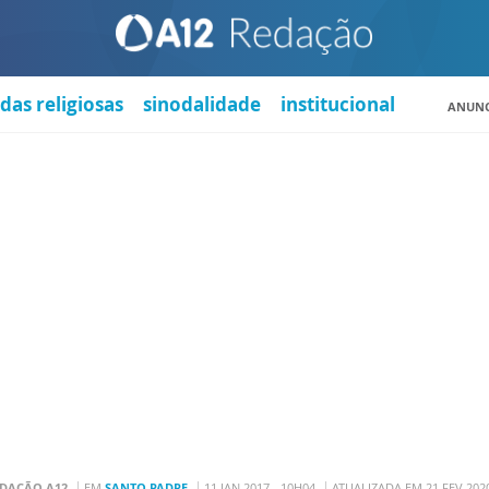
das religiosas
sinodalidade
institucional
ANUNC
DAÇÃO A12
EM
SANTO PADRE
11 JAN 2017 - 10H04
ATUALIZADA EM 21 FEV 2020