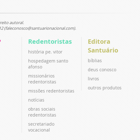
reito autoral.
12 (faleconosco@santuarionacional.com).
P
Redentoristas
Editora
Santuário
história pe. vitor
bíblias
hospedagem santo
afonso
deus conosco
missionários
livros
redentoristas
outros produtos
missões redentoristas
notícias
obras sociais
redentoristas
secretariado
vocacional