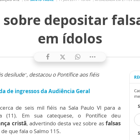
 sobre depositar fals
em ídolos
desilude’, destacou o Pontífice aos fiéis
RE
nda de ingressos da Audiência Geral
Cad
me
rca de seis mil fiéis na Sala Paulo VI para a
ira (11). Em sua catequese, o Pontífice deu
nça cristã
, advertindo desta vez sobre as
falsas
de que fala o Salmo 115.
S