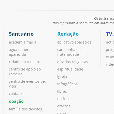
Os textos, fo
Não reproduza o conteúdo em outro meio
Santuário
Redação
TV
academia marial
aplicativo aparecida
notí
água mineral
campanha da
prog
aparecida
fraternidade
tv ao
cidade do romeiro
dúvidas religiosas
víde
centro de apoio ao
espiritualidade
romeiro
igreja
centro de eventos pe.
infográficos
vitor
libras
contato
notícias
doação
orações
família dos devotos
papa