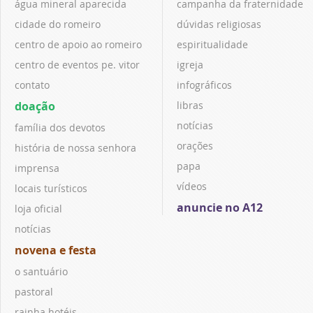
água mineral aparecida
campanha da fraternidade
cidade do romeiro
dúvidas religiosas
centro de apoio ao romeiro
espiritualidade
centro de eventos pe. vitor
igreja
contato
infográficos
doação
libras
notícias
família dos devotos
orações
história de nossa senhora
papa
imprensa
vídeos
locais turísticos
anuncie no A12
loja oficial
notícias
novena e festa
o santuário
pastoral
rainha hotéis