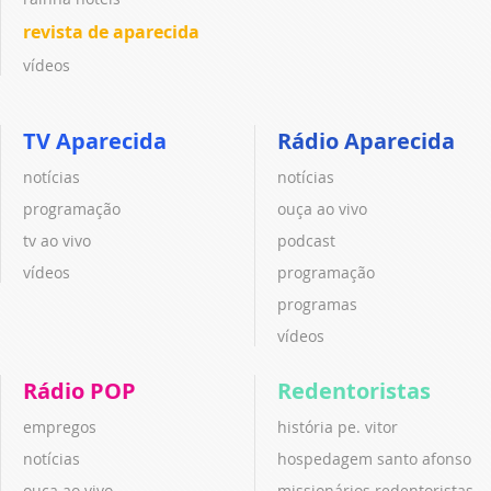
revista de aparecida
vídeos
TV Aparecida
Rádio Aparecida
notícias
notícias
programação
ouça ao vivo
tv ao vivo
podcast
vídeos
programação
programas
vídeos
Rádio POP
Redentoristas
empregos
história pe. vitor
notícias
hospedagem santo afonso
ouça ao vivo
missionários redentoristas