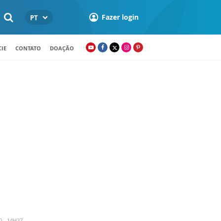
Fazer login
PT
IE
CONTATO
DOAÇÃO
0 - 14H27