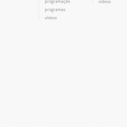
programação
vídeos
programas
vídeos