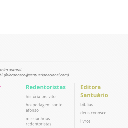
reito autoral.
12 (faleconosco@santuarionacional.com).
P
Redentoristas
Editora
Santuário
história pe. vitor
bíblias
hospedagem santo
afonso
deus conosco
missionários
livros
redentoristas