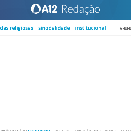
das religiosas
sinodalidade
institucional
ANUNC
DAÇÃO A12
EM
SANTO PADRE
29 MAI 2017 - 09H13
ATUALIZADA EM 21 FEV 202