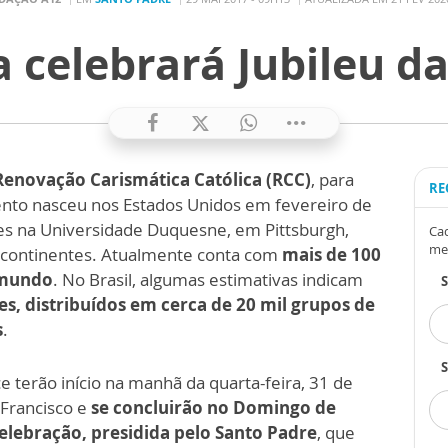
 celebrará Jubileu d
Renovação Carismática Católica (RCC)
, para
RE
nto nasceu nos Estados Unidos em fevereiro de
es na Universidade Duquesne, em Pittsburgh,
Cad
me
co continentes. Atualmente conta com
mais de 100
 mundo
. No Brasil, algumas estimativas indicam
es, distribuídos em cerca de 20 mil grupos de
s
.
S
 terão início na manhã da quarta-feira, 31 de
 Francisco e
se concluirão no Domingo de
celebração, presidida pelo Santo Padre
, que