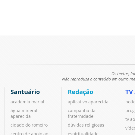
Os textos, fo
Não reproduza o conteúdo em outro meio
Santuário
Redação
TV
academia marial
aplicativo aparecida
notí
água mineral
campanha da
prog
aparecida
fraternidade
tv ao
cidade do romeiro
dúvidas religiosas
víde
centro de apoio ao
espiritualidade