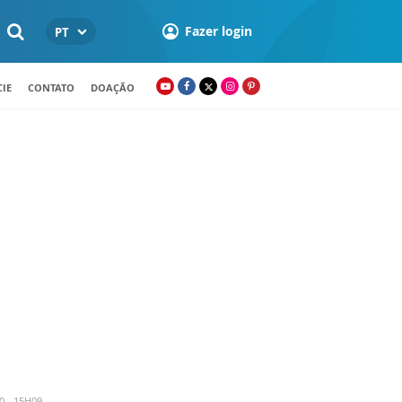
Fazer login
PT
IE
CONTATO
DOAÇÃO
 - 15H09