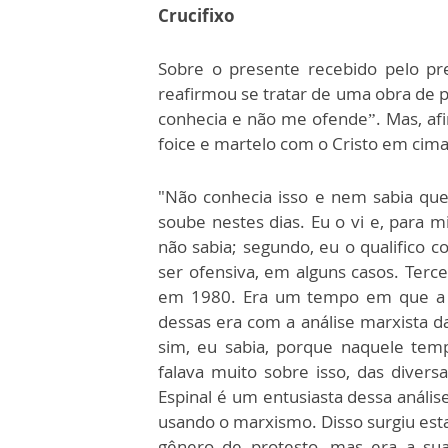
Crucifixo
Sobre o presente recebido pelo pre
reafirmou se tratar de uma obra de p
conhecia e não me ofende”. Mas, afin
foice e martelo com o Cristo em cima
"Não conhecia isso e nem sabia que
soube nestes dias. Eu o vi e, para m
não sabia; segundo, eu o qualifico 
ser ofensiva, em alguns casos. Terce
em 1980. Era um tempo em que a Te
dessas era com a análise marxista da
sim, eu sabia, porque naquele temp
falava muito sobre isso, das divers
Espinal é um entusiasta dessa anális
usando o marxismo. Disso surgiu esta
gênero de protesto, mas era a s