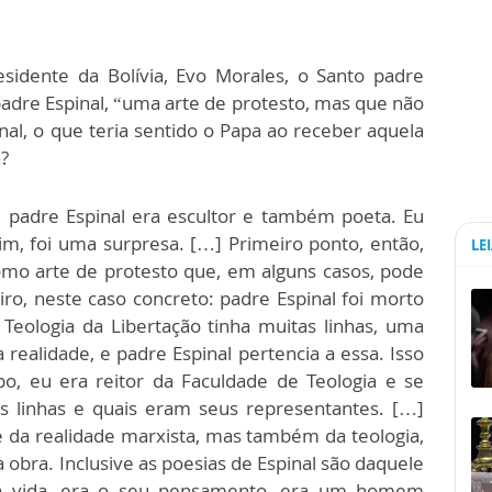
sidente da Bolívia, Evo Morales, o Santo padre
adre Espinal, “uma arte de protesto, mas que não
al, o que teria sentido o Papa ao receber aquela
?
 padre Espinal era escultor e também poeta. Eu
im, foi uma surpresa. […] Primeiro ponto, então,
LE
como arte de protesto que, em alguns casos, pode
iro, neste caso concreto: padre Espinal foi morto
ologia da Libertação tinha muitas linhas, uma
 realidade, e padre Espinal pertencia a essa. Isso
o, eu era reitor da Faculdade de Teologia e se
as linhas e quais eram seus representantes. […]
e da realidade marxista, mas também da teologia,
 obra. Inclusive as poesias de Espinal são daquele
ua vida, era o seu pensamento, era um homem