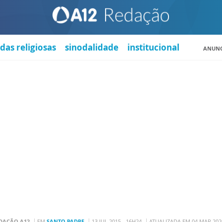
das religiosas
sinodalidade
institucional
ANUNC
DAÇÃO A12
EM
SANTO PADRE
13 JUL 2015 - 16H24
ATUALIZADA EM 04 MAR 2020