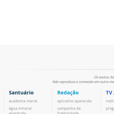
Os textos, fo
Não reproduza o conteúdo em outro meio
Santuário
Redação
TV
academia marial
aplicativo aparecida
notí
água mineral
campanha da
prog
aparecida
fraternidade