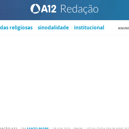
das religiosas
sinodalidade
institucional
ANUNC
DAÇÃO A12
EM
SANTO PADRE
08 JUN 2015 - 08H36
ATUALIZADA EM 06 MAR 202