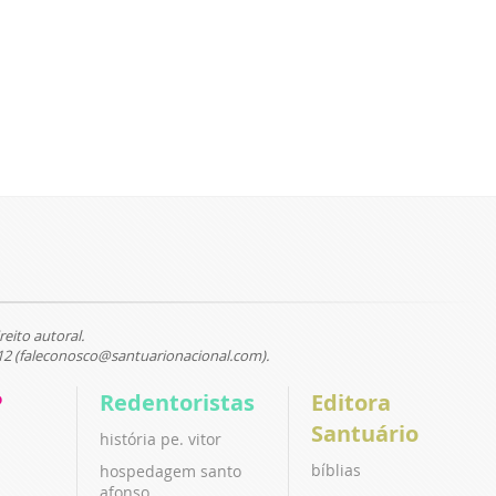
reito autoral.
12 (faleconosco@santuarionacional.com).
P
Redentoristas
Editora
Santuário
história pe. vitor
bíblias
hospedagem santo
afonso