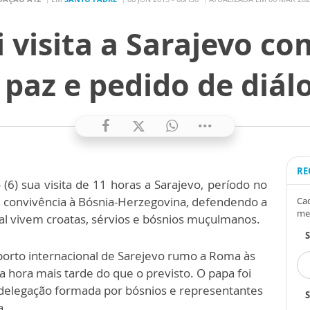
i visita a Sarajevo 
 paz e pedido de diál
RE
(6) sua visita de 11 horas a Sarajevo, período no
convivência à Bósnia-Herzegovina, defendendo a
Cad
me
al vivem croatas, sérvios e bósnios muçulmanos.
porto internacional de Sarejevo rumo a Roma às
a hora mais tarde do que o previsto. O papa foi
elegação formada por bósnios e representantes
S
a.