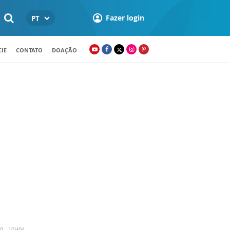
Fazer login
PT
IE
CONTATO
DOAÇÃO
0 - 10H04